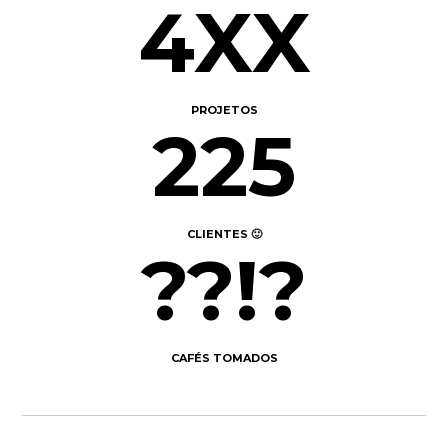
4XX
PROJETOS
291
CLIENTES 🙂
??!?
CAFÉS TOMADOS