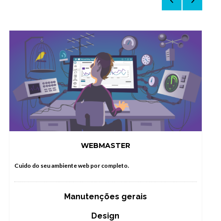
WEBMASTER
P
Cuido do seu ambiente web por completo.
Manutenções gerais
Design